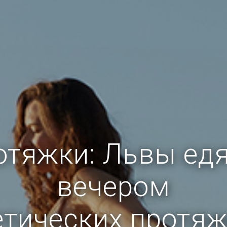
отяжки: Львы едя
вечером
етических протяж