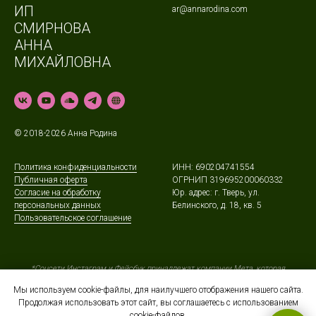
ИП
ar@annarodina.com
СМИРНОВА
АННА
МИХАЙЛОВНА
© 2018-2026 Анна Родина
Политика конфиденциальности
ИНН: 690204741554
Публичная оферта
ОГРНИП 319695200060332
Согласие на обработку
Юр. адрес: г. Тверь, ул.
персональных данных
Белинского, д. 18, кв. 5
Пользовательское соглашение
*Соцсети Инстаграм и Фейсбук принадлежат компании Мета, которая
признана экстремистской организацией. Её деятельность запрещена в
России.
Мы используем cookie-файлы, для наилучшего отображения нашего сайта.
SoundCloud заблокирован в России в связи с размещением материалов,
Продолжая использовать этот сайт, вы соглашаетесь с использованием
содержащих недостоверную информацию.
cookie-файлов.